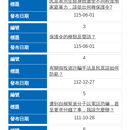
民眾表示生命身體遭受不同程度地
家庭暴力，該提出何種保護令?
115-06-01
3
保護令的種類及聲請？
115-06-01
4
有關假投資詐騙手法及民眾該如何
防範？
112-12-27
5
遭到自稱幫派分子以電話恐嚇，甚
至要求付錢了事，我該怎麼辦？
111-10-28
6