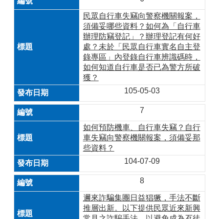
民眾自行車失竊向警察機關報案，
須備妥哪些資料？如何為「自行車
辦理防竊登記」？辦理登記有何好
處？未於「民眾自行車實名自主登
錄專區」內登錄自行車辨識碼時，
如何知道自行車是否已為警方所破
獲？
105-05-03
7
如何預防機車、自行車失竊？自行
車失竊向警察機關報案，須備妥那
些資料？
104-07-09
8
邇來詐騙集團日益猖獗，手法不斷
推層出新。以下提供民眾近來新興
常見之詐騙手法，以避免成為歹徒