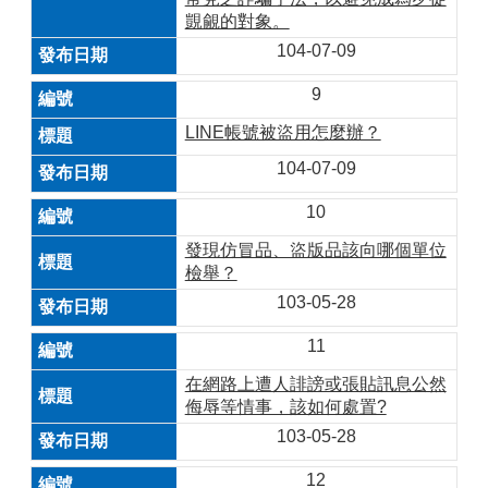
覬覦的對象。
104-07-09
9
LINE帳號被盜用怎麼辦？
104-07-09
10
發現仿冒品、盜版品該向哪個單位
檢舉？
103-05-28
11
在網路上遭人誹謗或張貼訊息公然
侮辱等情事，該如何處置?
103-05-28
12