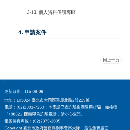
3-13. 個人資料保護專區
4. 申請案件
回上一頁
:::
更新日期
115-08-06
地址：103024 臺北市大同區重慶北路2段219號
電話：(02)2381-7263；本電話已遭詐騙集團冒用行騙，如接獲
『+8862』開頭即為詐騙電話，請小心查證。
報案傳真專線：(02)2375-2035
Copyright 臺北市政府警察局刑事警察大隊 最佳瀏覽畫面