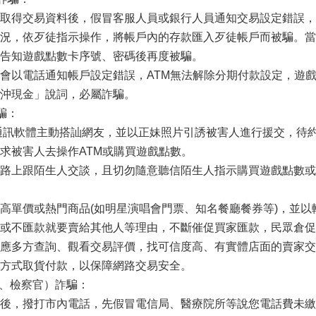
取得交易資料後，假冒客服人員或銀行人員通知交易設定錯誤，變
況，依歹徒指示操作，將帳戶內的存款匯入歹徒帳戶而被騙。當
告知遊戲點數卡序號、密碼後再度被騙。
會以電話通知帳戶設定錯誤，ATM無法解除分期付款設定，遊戲
沖現金」說詞，必屬詐騙。
騙：
他通訊軟體主動搭訕網友，並以正妹照片引誘被害人進行援交，待
求被害人去操作ATM或購買遊戲點數。
路上跟陌生人交談，且切勿隨意聽信陌生人指示購買遊戲點數或
高單價或熱門商品(如明星演唱會門票、知名餐廳餐券等)，並以較
或不匯款就要賣給其他人等理由，不斷催促買家匯款，民眾倉促
應多方查詢、觀看交易評價，找可信度高、有實體店面的賣家交易
方式取貨付款，以保障網路交易安全。
察、檢察官）詐騙：
後，撥打市內電話，先假冒電信局、醫療院所等說您電話費未繳