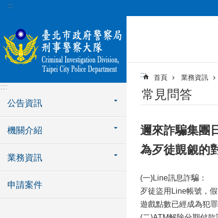
:::
跳到主要內容區塊
:::
首頁
業務資訊
:::
常見問答
公告資訊
邇來詐騙集團
機關介紹
為歹徒覬覦的
業務資訊
(一)Line訊息詐騙：
申請案件
歹徒盜用Line帳號
遊戲點數已經成為犯罪
(二)ATM解除分期付