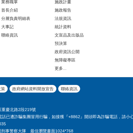
業務職掌
施政計畫
首長介紹
施政報告
分層負責明細表
法規資訊
大事記
統計資料
聯絡資訊
文宣品及出版品
預決算
政府資訊公開
無障礙專區
更多...
政策
政府網站資料開放宣告
聯絡資訊
區重慶北路2段219號
63；本電話已遭詐騙集團冒用行騙，如接獲『+8862』開頭即為詐騙電話，請小
035
察局刑事警察大隊 最佳瀏覽畫面1024*768